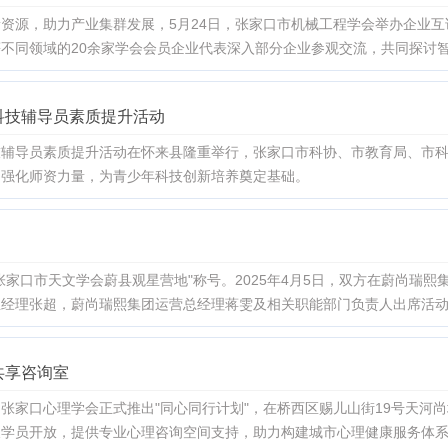
资源，助力产业集群发展，5月24日，张家口市机械工程学会举办企业
不同领域的20余家学会会员企业代表深入部分企业参观交流，共同探讨
科技辅导员素质提升活动
天科技辅导员素质提升活动在怀来县隆重举行，张家口市科协、市教育局、市
，强化师资力量，为青少年科技创新培养奠定基础。
张家口市天文学会蔚县观星营地"称号。2025年4月5日，双方在蔚尚瑞
总经理张超，蔚尚瑞熙集团运营总经理蒋雯及相关职能部门负责人出席活
共享咨询室
张家口心理学会正式推出"同心同行计划"，在桥西区赐儿山街19号天河尚
及学员开放，提供专业心理咨询空间支持，助力构建城市心理健康服务体