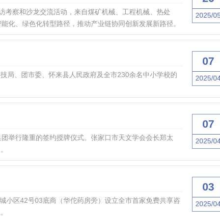
互访考察和沙龙交流活动，来自煤矿机械、工程机械、热处
2025/0
智能化、绿色化转型路径，推动产业链协同创新发展新路径。
07
科技局、团市委、怀来县人民政府及全市230余名中小学校的
2025/0
07
熙集团举行隆重的签约授牌仪式。张家口市天文学会会长郑太
2025/0
动。
03
城小区42号03底商（华佗药房旁）设立全市首家免费共享咨
2025/0
系。